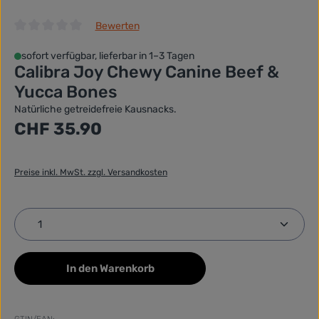
Bewerten
Durchschnittliche Bewertung von 0 von 5 Sternen
sofort verfügbar, lieferbar in 1–3 Tagen
Calibra Joy Chewy Canine Beef &
Yucca Bones
Natürliche getreidefreie Kausnacks.
Regulärer Preis:
CHF 35.90
Preise inkl. MwSt. zzgl. Versandkosten
Produkt Anzahl: Gib den gewünschten Wert ein ode
In den Warenkorb
GTIN/EAN: