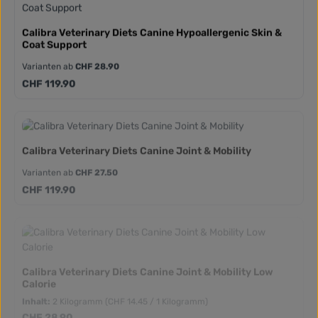
Calibra Veterinary Diets Canine Hypoallergenic Skin &
Coat Support
Varianten ab
CHF 28.90
Regulärer Preis:
CHF 119.90
Calibra Veterinary Diets Canine Joint & Mobility
Varianten ab
CHF 27.50
Regulärer Preis:
CHF 119.90
Calibra Veterinary Diets Canine Joint & Mobility Low
Calorie
Inhalt:
2 Kilogramm
(CHF 14.45 / 1 Kilogramm)
Regulärer Preis:
CHF 28.90