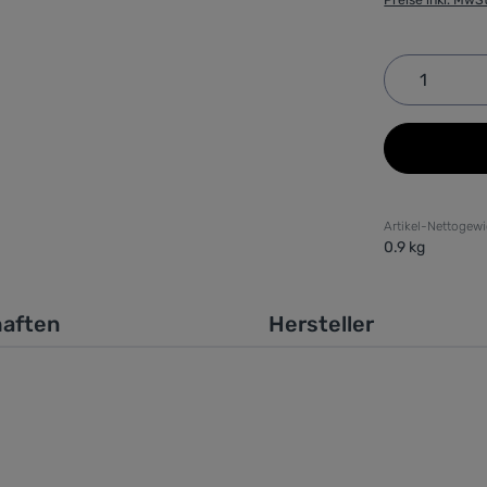
Produkt 
Artikel-Nettogewi
0.9 kg
haften
Hersteller