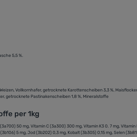
asche 5,5 %.
Weizen, Vollkornhafer, getrocknete Karottenscheiben 3,3 %, Maisflocken
er, getrocknete Pastinakenscheiben 1,8 %, Mineralstoffe
ffe per 1kg
E (3a700) 50 mg, Vitamin C (3a300) 300 mg, Vitamin K3 0. 7 mg, Vitamin 
(3b106) 5 mg, Jod (3b202) 0,3 mg, Kobalt (3b305) 0,15 mg, Selen (3b81