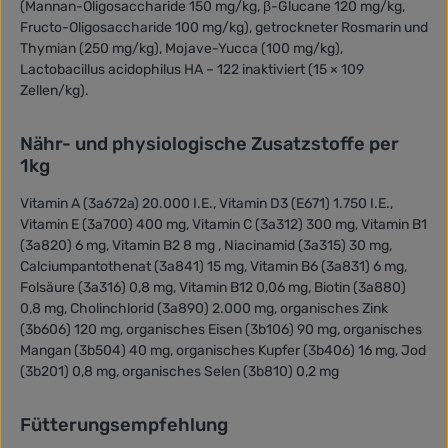
(Mannan-Oligosaccharide 150 mg/kg, β-Glucane 120 mg/kg,
Fructo-Oligosaccharide 100 mg/kg), getrockneter Rosmarin und
Thymian (250 mg/kg), Mojave-Yucca (100 mg/kg),
Lactobacillus acidophilus HA – 122 inaktiviert (15 × 109
Zellen/kg).
Nähr- und physiologische Zusatzstoffe per
1kg
Vitamin A (3a672a) 20.000 I.E., Vitamin D3 (E671) 1.750 I.E.,
Vitamin E (3a700) 400 mg, Vitamin C (3a312) 300 mg, Vitamin B1
(3a820) 6 mg, Vitamin B2 8 mg , Niacinamid (3a315) 30 mg,
Calciumpantothenat (3a841) 15 mg, Vitamin B6 (3a831) 6 mg,
Folsäure (3a316) 0,8 mg, Vitamin B12 0,06 mg, Biotin (3a880)
0,8 mg, Cholinchlorid (3a890) 2.000 mg, organisches Zink
(3b606) 120 mg, organisches Eisen (3b106) 90 mg, organisches
Mangan (3b504) 40 mg, organisches Kupfer (3b406) 16 mg, Jod
(3b201) 0,8 mg, organisches Selen (3b810) 0,2 mg
Fütterungsempfehlung