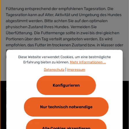
Fütterung entsprechend der empfohlenen Tagesration. Die
Tagesration kann auf Alter, Aktivität und Umgebung des Hundes
abgestimmt werden. Bitte achten Sie auf den optimalen
physischen Zustand Ihres Hundes. Vermeiden Sie
Überfütterung. Die Futtermenge sollte in zwei bis drei gleichen
Portionen über den Tag verteilt angeboten werden. Es wird
empfohlen, das Futter im trockenen Zustand bzw. in Wasser oder
Brühe eingeweicht zu reichen. Frisches Trinkwasser sollte beim
Füttern immer bereit stehen
Diese Website verwendet Cookies, um eine bestmögliche
Erfahrung bieten zu können.
Mehr Informationen ...
Datenschutz
|
Impressum
Konfigurieren
Service-Hotline
Rechtliches
Nur technisch notwendige
Informationen
Alle Cookies akzeptieren