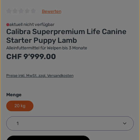
Bewerten
Durchschnittliche Bewertung von 0 von 5 Sternen
aktuell nicht verfügbar
Calibra Superpremium Life Canine
Starter Puppy Lamb
Alleinfuttermittel für Welpen bis 3 Monate
Regulärer Preis:
CHF 9’999.00
Preise inkl. MwSt. zzgl. Versandkosten
auswählen
Menge
20 kg
Produkt Anzahl: Gib den gewünschten Wert ein ode