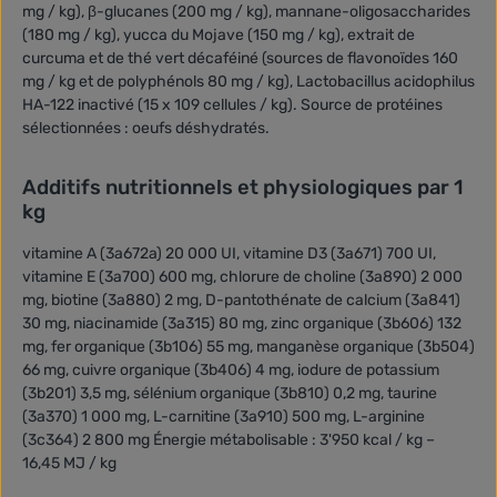
mg / kg), β-glucanes (200 mg / kg), mannane-oligosaccharides
(180 mg / kg), yucca du Mojave (150 mg / kg), extrait de
curcuma et de thé vert décaféiné (sources de flavonoïdes 160
mg / kg et de polyphénols 80 mg / kg), Lactobacillus acidophilus
HA-122 inactivé (15 x 109 cellules / kg). Source de protéines
sélectionnées : oeufs déshydratés.
Additifs nutritionnels et physiologiques par 1
kg
vitamine A (3a672a) 20 000 UI, vitamine D3 (3a671) 700 UI,
vitamine E (3a700) 600 mg, chlorure de choline (3a890) 2 000
mg, biotine (3a880) 2 mg, D-pantothénate de calcium (3a841)
30 mg, niacinamide (3a315) 80 mg, zinc organique (3b606) 132
mg, fer organique (3b106) 55 mg, manganèse organique (3b504)
66 mg, cuivre organique (3b406) 4 mg, iodure de potassium
(3b201) 3,5 mg, sélénium organique (3b810) 0,2 mg, taurine
(3a370) 1 000 mg, L-carnitine (3a910) 500 mg, L-arginine
(3c364) 2 800 mg Énergie métabolisable : 3'950 kcal / kg –
16,45 MJ / kg