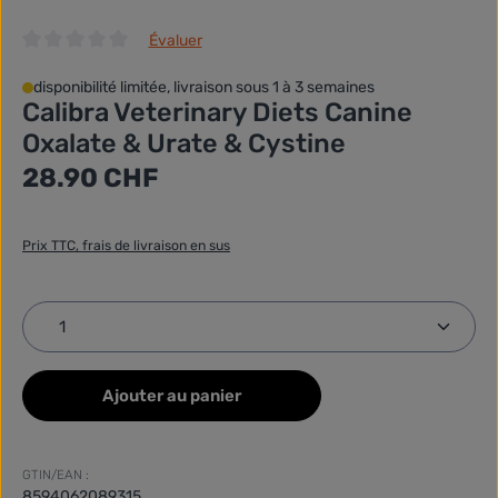
Évaluer
Note moyenne de 0 sur 5 étoiles
disponibilité limitée, livraison sous 1 à 3 semaines
Calibra Veterinary Diets Canine
Oxalate & Urate & Cystine
Prix régulier :
28.90 CHF
Prix TTC, frais de livraison en sus
Quantité de produit : Entrez la quantité souhaitée
Ajouter au panier
GTIN/EAN :
8594062089315