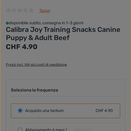
Tasso
Valutazione media di 0 su 5 stelle
disponibile subito, consegna in 1–3 giorni
Calibra Joy Training Snacks Canine
Puppy & Adult Beef
Prezzo normale:
CHF 4.90
Prezzi incl. IVA più costi di spedizione
Seleziona la frequenza
Acquisto una tantum
CHF 4.90
Abbonamento 6 mesi /
CHF 4.90