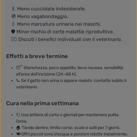
🍼 Meno cucciolate indesiderate.
🧭 Meno vagabondaggio.
💧 Meno marcatura urinaria nei maschi.
🛡️ Minor rischio di certe malattie riproduttive.
👩‍⚕️ Discuti i benefici individuali con il veterinario.
Effetti a breve termine
😴 Stanchezza, poco appetito, lieve nausea, sensibilità
all’area dell’incisione (24–48 h).
📞 Se il gatto non urina o appare malato: contatta subito il
veterinario.
Cura nella prima settimana
🧻 Usa lettiera di carta o giornali per mantenere pulita
l’area.
🏠 Tienilo dentro; limita corse, scale e salti per 7 giorni.
🍽️ Offri piccoli sorsi d’acqua e porzioni ridotte inizialmente.