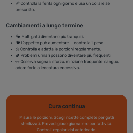
🩹 Controlla la ferita ogni giorno e usa un collare se
prescritto.
Cambiamenti a lungo termine
🌤️ Molti gatti diventano più tranquilli.
🍽️ L’appetito può aumentare — controlla il peso.
⚖️ Controlla e adatta le porzioni regolarmente.
🚽 Problemi urinari possono diventare più frequenti.
👀 Osserva segnali: sforzo, minzione frequente, sangue,
odore forte o leccatura eccessiva.
Cura continua
Misura le porzioni. Scegli ricette complete per gatti
sterilizzati. Prevedi gioco giornaliero per l’attività.
Controlli regolari dal veterinario.