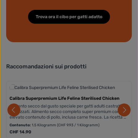
Trova ora il cibo per gatti adatto
Raccomandazioni sui prodotti
Salta la galleria dei prodotti
Calibra Superpremium Life Feline Sterilised Chicken
Alimento secco dal gusto speciale per gatti adulti castrati e
sterilizzati. Alimento secco completo super premium con un
elevato contenuto di pollo, inclusa carne fresca. La ricetta a
base di pollo è senza grano.
Contenuto:
1.5 Kilogramm
(CHF 9.93 / 1 Kilogramm)
Prezzo normale:
CHF 14.90