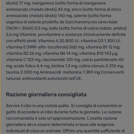
idrato) 17 mg, manganese (sotto forma di manganese
aminoacido chelato idrato) 45 mg, zinco (sotto forma di zinco
aminoacido chelato idrato) 140 mg, selenio (sotto forma
organica di selenio prodotto da Saccharomyces cerevisiae
CNCM I-3060) 0,5 mg, iodio (sotto forma di calcio iodato, anidro)
2,6 mg Vitamine, provitamine e sostanze chimicamente definite
con effetti simili: Vitamina A 20.800 UI, vitamina D3 1.300 UI,
vitamina E (RRR-alfa-tocoferolo) 560 mg, vitamina B1 12 mg,
vitamina B2 26 mg, vitamina B6 14 mg, vitamina B12 143 µg,
vitamina C 122 mg, niacinamide 120 mg, calcio pantotenato 40
mg, acido folico 4,4 mg, biotina 1,3 mg, colina cloruro 2.310 mg,
taurina 2.000 mg Aminoacidi: metionina 7.389 mg Conservanti
naturali, antiossidanti autorizzati nell'UE.
Razione giornaliera consigliata
Servire il cibo in una ciotola pulita. Si consiglia di consentire al
gatto di accedere al cibo durante tutta la giornata. La razione
raccomandata è solo un'approssimazione. L'esatta razione
giornaliera deve essere determinata in base alle esigenze
individuali di ciascun animale. Offrire una quantità sufficiente di