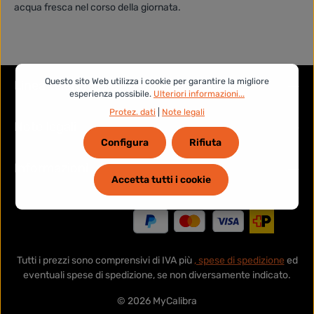
acqua fresca nel corso della giornata.
Questo sito Web utilizza i cookie per garantire la migliore
Linea telefonica di assistenza
esperienza possibile.
Ulteriori informazioni...
Protez. dati
|
Note legali
Note legali
Configura
Rifiuta
Informazioni
Accetta tutti i cookie
Tutti i prezzi sono comprensivi di IVA più
, spese di spedizione
ed
eventuali spese di spedizione, se non diversamente indicato.
© 2026 MyCalibra