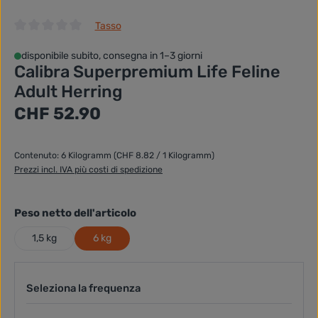
Tasso
Valutazione media di 0 su 5 stelle
disponibile subito, consegna in 1–3 giorni
Calibra Superpremium Life Feline
Adult Herring
Prezzo normale:
CHF 52.90
Contenuto:
6 Kilogramm
(CHF 8.82 / 1 Kilogramm)
Prezzi incl. IVA più costi di spedizione
selezionare
Peso netto dell'articolo
1,5 kg
6 kg
Seleziona la frequenza