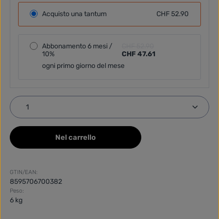
Acquisto una tantum
CHF 52.90
Abbonamento 6 mesi /
CHF 52.90
10%
CHF 47.61
ogni primo giorno del mese
Quantità del prodotto: inserisci la quantità desider
Nel carrello
GTIN/EAN:
8595706700382
Peso:
6 kg