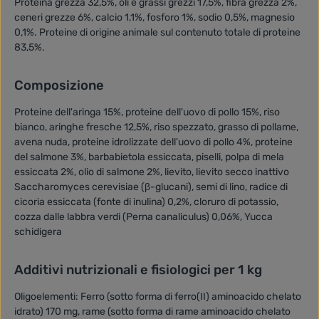
Proteina grezza 32,5%, oli e grassi grezzi 17,5%, fibra grezza 2%,
ceneri grezze 6%, calcio 1,1%, fosforo 1%, sodio 0,5%, magnesio
0,1%. Proteine di origine animale sul contenuto totale di proteine
83,5%.
Composizione
Proteine dell'aringa 15%, proteine dell'uovo di pollo 15%, riso
bianco, aringhe fresche 12,5%, riso spezzato, grasso di pollame,
avena nuda, proteine idrolizzate dell'uovo di pollo 4%, proteine
del salmone 3%, barbabietola essiccata, piselli, polpa di mela
essiccata 2%, olio di salmone 2%, lievito, lievito secco inattivo
Saccharomyces cerevisiae (β-glucani), semi di lino, radice di
cicoria essiccata (fonte di inulina) 0,2%, cloruro di potassio,
cozza dalle labbra verdi (Perna canaliculus) 0,06%, Yucca
schidigera
Additivi nutrizionali e fisiologici per 1 kg
Oligoelementi: Ferro (sotto forma di ferro(II) aminoacido chelato
idrato) 170 mg, rame (sotto forma di rame aminoacido chelato