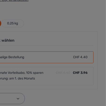
ählen
0,25 kg
t wählen
alige Bestellung
CHF 4.40
nate Vorteilsabo, 10% sparen
CHF 4.40
CHF 3.96
erung: am 1. des Monats
Anzahl: Gib den gewünschten Wert ein od