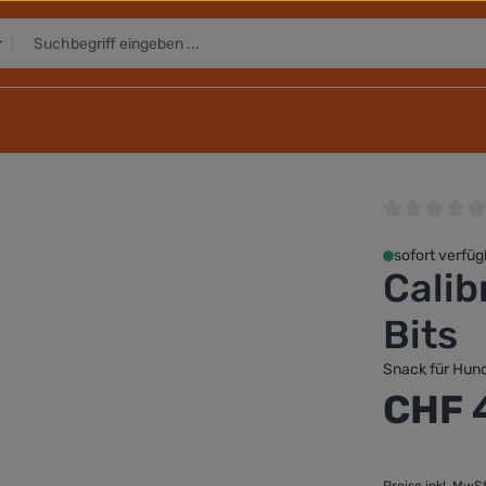
Durchschnittli
sofort verfüg
Calib
Bits
Snack für Hun
Regulärer Preis
CHF 
Preise inkl. MwS