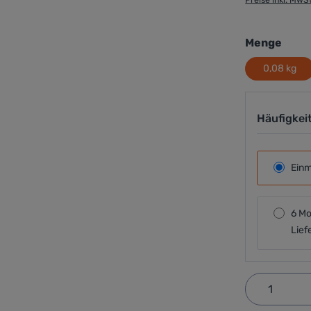
ausw
Menge
0,08 kg
Häufigkei
Einm
6 Mo
Lief
Produkt 