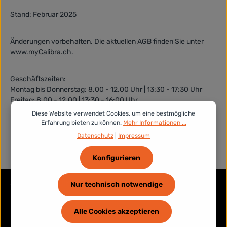
Stand: Februar 2025
Änderungen vorbehalten. Die aktuellen AGB finden Sie unter
www.myCalibra.ch.
Geschäftszeiten:
Montag bis Donnerstag: 8.00 - 12.00 Uhr | 13:30 - 17:30 Uhr
Freitag: 8.00 - 12.00 | 13:30 - 16:00 Uhr
Diese Website verwendet Cookies, um eine bestmögliche
Erfahrung bieten zu können.
Mehr Informationen ...
Datenschutz
|
Impressum
Konfigurieren
Service-Hotline
Nur technisch notwendige
Alle Cookies akzeptieren
Rechtliches