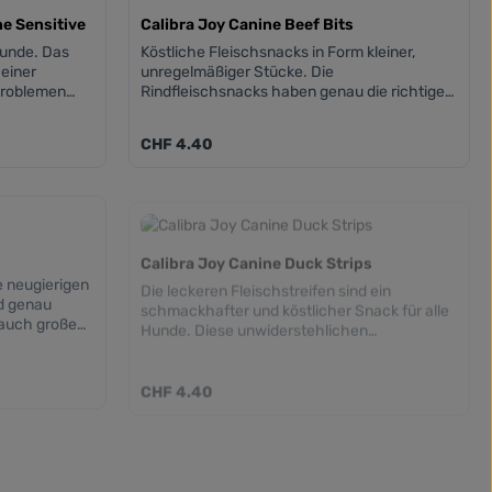
ne Sensitive
Calibra Joy Canine Beef Bits
Hunde. Das
Köstliche Fleischsnacks in Form kleiner,
 einer
unregelmäßiger Stücke. Die
problemen
Rindfleischsnacks haben genau die richtige
Größe, um jeden Hund zu begeistern. Schon
haltenen
nach dem ersten Probieren werden sie zu
Regulärer Preis:
CHF 4.40
und dem
seiner Lieblingsbelohnung.
 Rezeptur für
dlicher
s Fell. Eine
itaminen und
n die
Calibra Joy Canine Duck Strips
e zugesetzte
e neugierigen
Die leckeren Fleischstreifen sind ein
Spektrum an
d genau
schmackhafter und köstlicher Snack für alle
meine
r auch große
Hunde. Diese unwiderstehlichen
e Rezeptur
 sein.
Leckerbissen begeistern auch
roteine, die
anspruchsvolle Feinschmecker.
d. Sie ist
Regulärer Preis:
CHF 4.40
 schmackhaft
flegt Haut
de geeignet –
auung und
icks