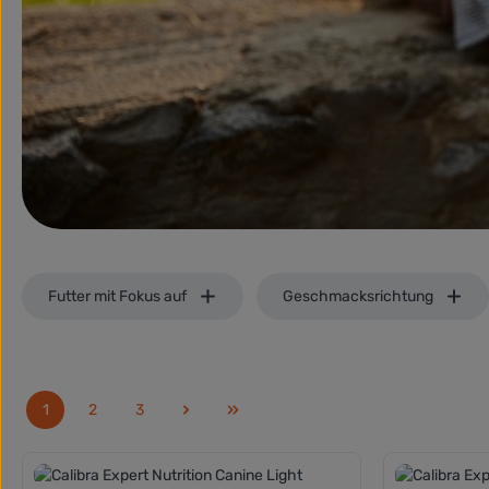
Futter mit Fokus auf
Geschmacksrichtung
1
2
3
Seite
Seite
Seite