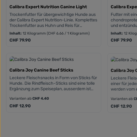
Calibra Expert Nutrition Canine Light
Calibra Expe
Trockenfutter für übergewichtige Hunde aus
Futter mit e
der Calibra Expert Nutrition-Linie. Komplettes
chondroprote
Trockenfutter aus Huhn und Reis für
und entzünd
ausgewachsene Hunde, die abnehmen oder
Es ist geeig
Inhalt:
12 Kilogramm
(CHF 6.66 / 1 Kilogramm)
Inhalt:
12 Kil
ihr optimales Gewicht halten müssen.
grosser Ras
Regulärer Preis:
Regulärer Pre
CHF 79.90
CHF 79.90
Lactobacillus acidophilus – paraprobiotische
Hunde mit ei
Wirkung, Unterstützung des Immunsystems•
Bewegungsap
Kräuter – natürliche Stärkung der Immunität•
Bänder). Chon
Vitamin C – Unterstützung des
Ernährung de
Immunsystems / antioxidative
entzündungs
Eigenschaften• Präbiotika {MOS, FOS, β-
Weihrauchs (B
Calibra Joy Canine Beef Sticks
Calibra Joy 
Glucane} – Unterstützung der Verdauung,
Genesung nac
Leckere Fleischsnacks in Form von Sticks für
Leckere Flei
Unterstützung des Immunsystems• Mojave-
intensiven kö
Hunde. Die Rindfleisch-Sticks sind eine tolle
einer für jed
Yucca – reduziert Stuhlgeruch und
unterstützen
Ergänzung zum Speiseplan, ausserdem ist
werden vom e
Blähungen• Fulvosäuren – Unterstützung des
Eigenschafte
Rindfleisch sehr nahrhaft.
beliebten Be
Darms, Bindung von Toxinen und deren
ausserdem un
Varianten ab
CHF 4.40
Varianten ab
C
Ausleitung aus der Darmumgebung•
ausgewählte 
Regulärer Preis:
Regulärer Pre
CHF 12.90
CHF 12.90
Chondroprotektiva – Gelenkpflege• Carnitin –
Mineralstoffe
Energieverwertung
bietet ein br
Effekten auf 
das Immunsys
Gesamtprotei
tierischen Ur
Calibra Joy Canine Lamb Bits
Calibra Joy 