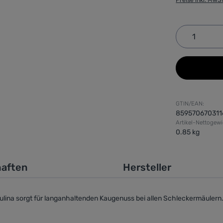
Produkt 
GTIN/EAN:
859570670311
Artikel-Nettogewi
0.85 kg
haften
Hersteller
rulina sorgt für langanhaltenden Kaugenuss bei allen Schleckermäuler