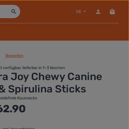
Warenko
DE
Bewerten
che Bewertung von 0 von 5 Sternen
 verfügbar, lieferbar in 1–3 Wochen
ra Joy Chewy Canine
& Spirulina Sticks
reidefreie Kausnacks
:
62.90
t. zzgl. Versandkosten