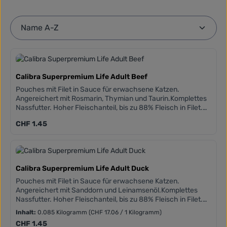
Calibra Superpremium Life Adult Beef
Pouches mit Filet in Sauce für erwachsene Katzen.
Angereichert mit Rosmarin, Thymian und Taurin.Komplettes
Nassfutter. Hoher Fleischanteil, bis zu 88% Fleisch in Filet.
Getreidefreie Zusammensetzungen. Hinzugefügtes Taurin.
Regulärer Preis:
CHF 1.45
Frei von Weizen, Mais, Soja und gentechnisch veränderte
Organismen.
Calibra Superpremium Life Adult Duck
Pouches mit Filet in Sauce für erwachsene Katzen.
Angereichert mit Sanddorn und Leinamsenöl.Komplettes
Nassfutter. Hoher Fleischanteil, bis zu 88% Fleisch in Filet.
Getreidefreie Zusammensetzungen. Hinzugefügtes Taurin.
Inhalt:
0.085 Kilogramm
(CHF 17.06 / 1 Kilogramm)
Frei von Weizen, Mais, Soja und gentechnisch veränderte
Regulärer Preis:
CHF 1.45
Organismen.