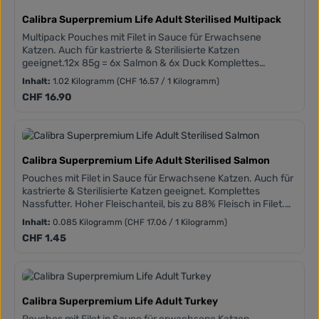
Calibra Superpremium Life Adult Sterilised Multipack
Multipack Pouches mit Filet in Sauce für Erwachsene
Katzen. Auch für kastrierte & Sterilisierte Katzen
geeignet.12x 85g = 6x Salmon & 6x Duck Komplettes
Nassfutter. Hoher Fleischanteil, bis zu 88% Fleisch in Filet.
Inhalt:
1.02 Kilogramm
(CHF 16.57 / 1 Kilogramm)
Getreidefreie Zusammensetzungen. Hinzugefügtes Taurin.
Regulärer Preis:
CHF 16.90
Frei von Weizen, Mais, Soja und gentechnisch veränderte
Organismen
Calibra Superpremium Life Adult Sterilised Salmon
Pouches mit Filet in Sauce für Erwachsene Katzen. Auch für
kastrierte & Sterilisierte Katzen geeignet. Komplettes
Nassfutter. Hoher Fleischanteil, bis zu 88% Fleisch in Filet.
Getreidefreie Zusammensetzungen. Hinzugefügtes Taurin.
Inhalt:
0.085 Kilogramm
(CHF 17.06 / 1 Kilogramm)
Frei von Weizen, Mais, Soja und gentechnisch veränderte
Regulärer Preis:
CHF 1.45
Organismen.
Calibra Superpremium Life Adult Turkey
Pouches mit Filet in Sauce für erwachsene Katzen.