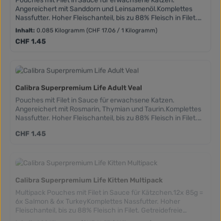
Angereichert mit Sanddorn und Leinsamenöl.Komplettes
Nassfutter. Hoher Fleischanteil, bis zu 88% Fleisch in Filet.
Getreidefreie Zusammensetzungen. Hinzugefügtes Taurin.
Inhalt:
0.085 Kilogramm
(CHF 17.06 / 1 Kilogramm)
Frei von Weizen, Mais, Soja und gentechnisch veränderte
Regulärer Preis:
CHF 1.45
Organismen.
Calibra Superpremium Life Adult Veal
Pouches mit Filet in Sauce für erwachsene Katzen.
Angereichert mit Rosmarin, Thymian und Taurin.Komplettes
Nassfutter. Hoher Fleischanteil, bis zu 88% Fleisch in Filet.
Getreidefreie Zusammensetzungen. Hinzugefügtes Taurin.
Regulärer Preis:
CHF 1.45
Frei von Weizen, Mais, Soja und gentechnisch veränderte
Organismen
Calibra Superpremium Life Kitten Multipack
Multipack Pouches mit Filet in Sauce für Kätzchen.12x 85g =
6x Salmon & 6x TurkeyKomplettes Nassfutter. Hoher
Fleischanteil, bis zu 88% Fleisch in Filet. Getreidefreie
Zusammensetzungen. Hinzugefügtes Taurin. Frei von
Inhalt:
1.02 Kilogramm
(CHF 16.57 / 1 Kilogramm)