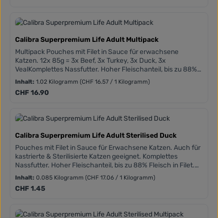
Calibra Superpremium Life Adult Multipack
Multipack Pouches mit Filet in Sauce für erwachsene
Katzen. 12x 85g = 3x Beef, 3x Turkey, 3x Duck, 3x
VealKomplettes Nassfutter. Hoher Fleischanteil, bis zu 88%
Fleisch in Filet. Getreidefreie Zusammensetzungen.
Inhalt:
1.02 Kilogramm
(CHF 16.57 / 1 Kilogramm)
Hinzugefügtes Taurin. Frei von Weizen, Mais, Soja und
Regulärer Preis:
CHF 16.90
gentechnisch veränderte Organismen.
Calibra Superpremium Life Adult Sterilised Duck
Pouches mit Filet in Sauce für Erwachsene Katzen. Auch für
kastrierte & Sterilisierte Katzen geeignet. Komplettes
Nassfutter. Hoher Fleischanteil, bis zu 88% Fleisch in Filet.
Getreidefreie Zusammensetzungen. Hinzugefügtes Taurin.
Inhalt:
0.085 Kilogramm
(CHF 17.06 / 1 Kilogramm)
Frei von Weizen, Mais, Soja und gentechnisch veränderte
Regulärer Preis:
CHF 1.45
Organismen.