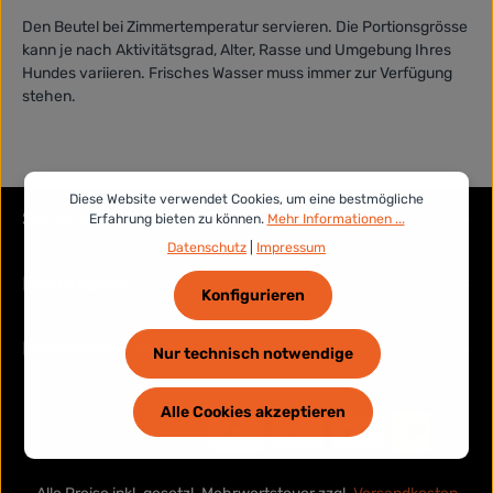
Den Beutel bei Zimmertemperatur servieren. Die Portionsgrösse
kann je nach Aktivitätsgrad, Alter, Rasse und Umgebung Ihres
Hundes variieren. Frisches Wasser muss immer zur Verfügung
stehen.
Diese Website verwendet Cookies, um eine bestmögliche
Service-Hotline
Erfahrung bieten zu können.
Mehr Informationen ...
Datenschutz
|
Impressum
Rechtliches
Konfigurieren
Informationen
Nur technisch notwendige
Alle Cookies akzeptieren