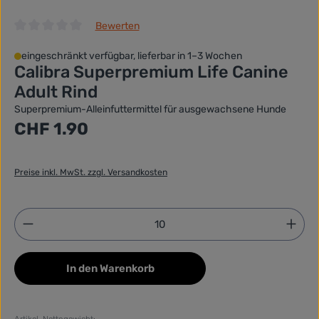
Bewerten
Durchschnittliche Bewertung von 0 von 5 Sternen
eingeschränkt verfügbar, lieferbar in 1–3 Wochen
Calibra Superpremium Life Canine
Adult Rind
Superpremium-Alleinfuttermittel für ausgewachsene Hunde
Regulärer Preis:
CHF 1.90
Preise inkl. MwSt. zzgl. Versandkosten
Produkt Anzahl: Gib den gewünschten Wert ein ode
In den Warenkorb
Artikel-Nettogewicht: