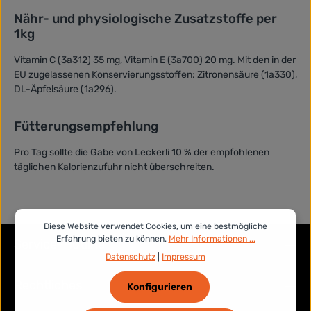
Nähr- und physiologische Zusatzstoffe per
1kg
Vitamin C (3a312) 35 mg, Vitamin E (3a700) 20 mg. Mit den in der
EU zugelassenen Konservierungsstoffen: Zitronensäure (1a330),
DL-Äpfelsäure (1a296).
Fütterungsempfehlung
Pro Tag sollte die Gabe von Leckerli 10 % der empfohlenen
täglichen Kalorienzufuhr nicht überschreiten.
Diese Website verwendet Cookies, um eine bestmögliche
Erfahrung bieten zu können.
Mehr Informationen ...
Service-Hotline
Datenschutz
|
Impressum
Rechtliches
Konfigurieren