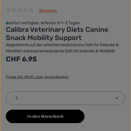
Bewerten
Durchschnittliche Bewertung von 0 von 5 Sternen
sofort verfügbar, lieferbar in 1–3 Tagen
Calibra Veterinary Diets Canine
Snack Mobility Support
Abgestimmt auf die veterinärmedizinische Diät für Gelenke &
Mobilität und kalorienreduzierte Diät für Gelenke & Mobilität
Regulärer Preis:
CHF 6.95
Preise inkl. MwSt. zzgl. Versandkosten
Produkt Anzahl: Gib den gewünschten Wert ein ode
In den Warenkorb